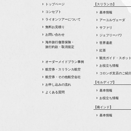
トップページ
【スリランカ】
コンセプト
基本情報
ライオンツアーについて
アーユルヴェーダ
無料お見積り
サファリ
お問い合わせ
ジェフリーバワ
海外旅行傷害保険・
世界遺産
旅行約款・取消規定
紅茶
観光ガイド・スポッ
オーダーメイドプラン事例
お役立ち情報
航空券・スリランカ航空
コロンボ支店のご紹
航空券・その他航空会社
【モルディブ】
お申し込みの流れ
基本情報
よくある質問
お役立ち情報
【南インド】
基本情報