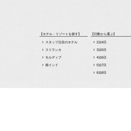
【ホテル・リゾートを探す】
【日数から選ぶ】
スタッフ注目のホテル
2泊4日
スリランカ
3泊5日
モルディブ
4泊6日
南インド
5泊7日
6泊8日