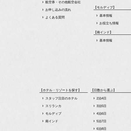
航空券・その他航空会社
【モルディブ】
お申し込みの流れ
基本情報
よくある質問
お役立ち情報
【南インド】
基本情報
【ホテル・リゾートを探す】
【日数から選ぶ】
スタッフ注目のホテル
2泊4日
スリランカ
3泊5日
モルディブ
4泊6日
南インド
5泊7日
6泊8日