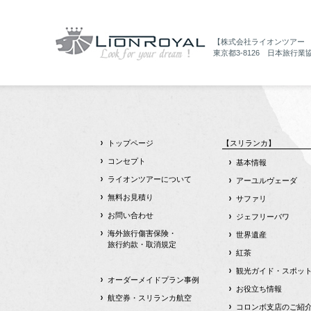
【株式会社ライオンツアー
東京都3-8126 日本旅行業
トップページ
【スリランカ】
コンセプト
基本情報
ライオンツアーについて
アーユルヴェーダ
無料お見積り
サファリ
お問い合わせ
ジェフリーバワ
海外旅行傷害保険・
世界遺産
旅行約款・取消規定
紅茶
観光ガイド・スポッ
オーダーメイドプラン事例
お役立ち情報
航空券・スリランカ航空
コロンボ支店のご紹