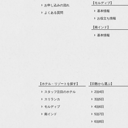
【モルディブ】
お申し込みの流れ
基本情報
よくある質問
お役立ち情報
【南インド】
基本情報
【ホテル・リゾートを探す】
【日数から選ぶ】
スタッフ注目のホテル
2泊4日
スリランカ
3泊5日
モルディブ
4泊6日
南インド
5泊7日
6泊8日