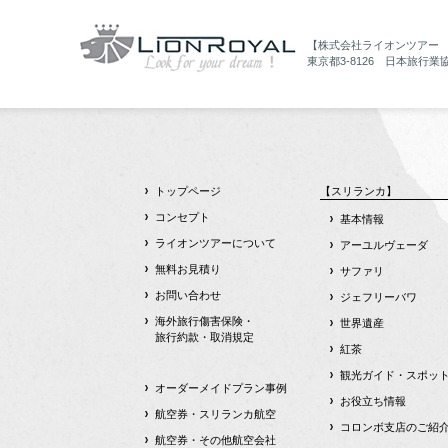
【株式会社ライオンツアー
東京都3-8126 日本旅行業
トップページ
【スリランカ】
コンセプト
基本情報
ライオンツアーについて
アーユルヴェーダ
無料お見積り
サファリ
お問い合わせ
ジェフリーバワ
海外旅行傷害保険・
世界遺産
旅行約款・取消規定
紅茶
観光ガイド・スポッ
オーダーメイドプラン事例
お役立ち情報
航空券・スリランカ航空
コロンボ支店のご紹
航空券・その他航空会社