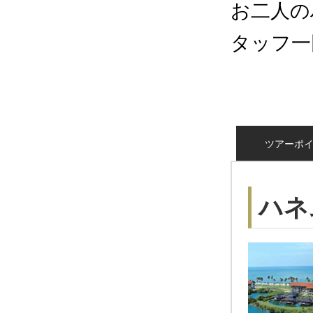
お二人の
タッフ一
ツアーポ
ハネ