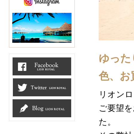
ゆった
色、お
リオンロ
ご要望を
た。