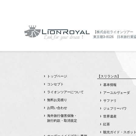
【株式会社ライオンツアー
東京都3-8126 日本旅行業
トップページ
【スリランカ】
コンセプト
基本情報
ライオンツアーについて
アーユルヴェーダ
無料お見積り
サファリ
お問い合わせ
ジェフリーバワ
海外旅行傷害保険・
世界遺産
旅行約款・取消規定
紅茶
観光ガイド・スポッ
オーダーメイドプラン事例