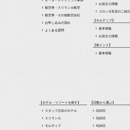
お役立ち情報
航空券・スリランカ航空
コロンボ支店のご紹
航空券・その他航空会社
【モルディブ】
お申し込みの流れ
基本情報
よくある質問
お役立ち情報
【南インド】
基本情報
【ホテル・リゾートを探す】
【日数から選ぶ】
スタッフ注目のホテル
2泊4日
スリランカ
3泊5日
モルディブ
4泊6日