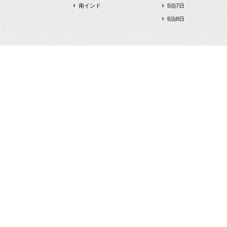
南インド
5泊7日
6泊8日