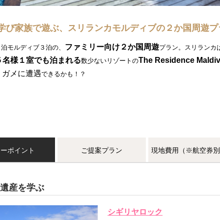
学び家族で遊ぶ、スリランカモルディブの２か国周遊プ
ファミリー向け２か国周遊
３泊モルディブ３泊の、
プラン。スリランカ
５名様１室でも泊まれる
The Residence Maldi
数少ないリゾートの
ミガメに遭遇
できるかも！？
アーポイント
ご提案プラン
現地費用（※航空券別
遺産を学ぶ
シギリヤロック