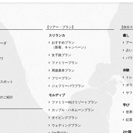
【ツアー・プラン】
【自分ス
スリランカ
癒し
おすすめプラン
アー
ーダ
（新着、キャンペーン）
占い
女子旅プラン
パワ
ワ
ファミリープラン
体験
周遊基本プラン
トレ
フリープラン
スポット
ボラ
ジェフリーバワプラン
サフ
モルディブ
のご紹介
ファミリー向けリゾートプラン
学び
カップル・ハネムーンプラン
世界
ダイビングプラン
紅茶
ウェディングプラン
2か国