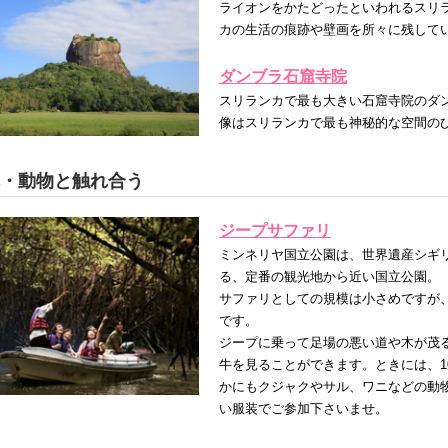
ライオンをかたどったといわれるスリ
カの生活の痕跡や壁画を所々に残して
ダンブラ石窟寺院
スリランカで最も大きい石窟寺院のダ
像はスリランカで最も神秘的な空間の
・動物と触れ合う
ジープサファリ
ミンネリヤ国立公園は、世界遺産シギ
る、定番の観光地から近い国立公園。
サファリとしての規模は小さめですが
です。
ジープに乗って足場の悪い道や木が茂
牛を見ることができます。ときには、1
かにもクジャクやサル、ワニなどの動
い服装でご参加下さいませ。