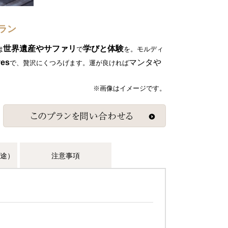
ラン
世界遺産やサファリ
学びと体験
は
で
を。モルディ
ves
マンタや
で、贅沢にくつろげます。運が良ければ
※画像はイメージです。
途）
注意事項