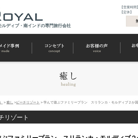
【営業時間】9
【定休】
モルディブ・南インドの専門旅行会社
）
>
癒し
>
ビーチリゾート
> 学んで遊ぶファミリープラン スリランカ・モルディブ２か
チリゾート