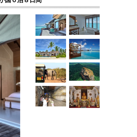
か国６泊８日間