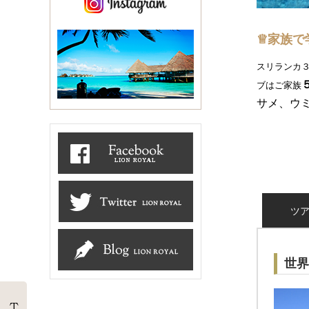
♕家族で
スリランカ
ブはご家族
サメ、ウ
ツ
世界