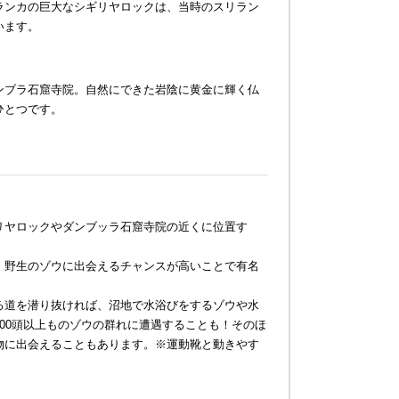
ランカの巨大なシギリヤロックは、当時のスリラン
います。
ンブラ石窟寺院。自然にできた岩陰に黄金に輝く仏
ひとつです。
リヤロックやダンブッラ石窟寺院の近くに位置す
、野生のゾウに出会えるチャンスが高いことで有名
る道を潜り抜ければ、沼地で水浴びをするゾウや水
00頭以上ものゾウの群れに遭遇することも！そのほ
物に出会えることもあります。※運動靴と動きやす