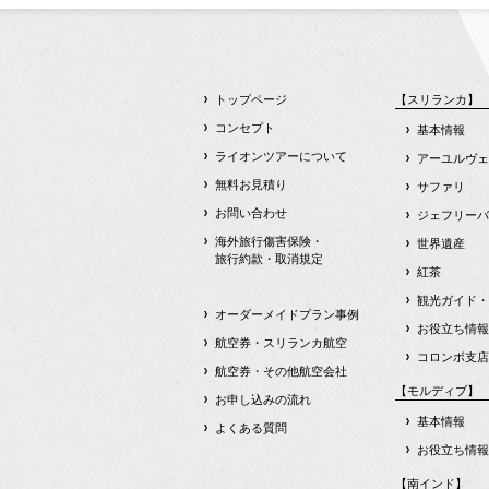
トップページ
【スリランカ】
コンセプト
基本情報
ライオンツアーについて
アーユルヴェ
無料お見積り
サファリ
お問い合わせ
ジェフリーバ
海外旅行傷害保険・
世界遺産
旅行約款・取消規定
紅茶
観光ガイド・
オーダーメイドプラン事例
お役立ち情報
航空券・スリランカ航空
コロンボ支店
航空券・その他航空会社
【モルディブ】
お申し込みの流れ
基本情報
よくある質問
お役立ち情報
【南インド】