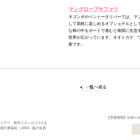
マングローブサファリ
ネゴンボやベントータリバーでは、マ
して気軽に楽しめるオプショナルとし
な林の中をボートで進むと南国に生息
世界が広がっています。オオトカゲ、
家です。
【営業時間】9:00〜1
ツアー 商号リオンロイヤル】
日本旅行業協会（JATA）協力会員