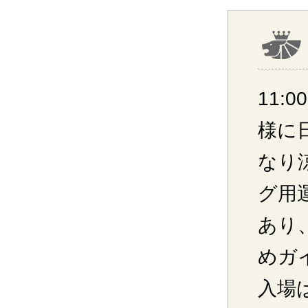
11:
様に
なり
グ用
あり
めガ
入場