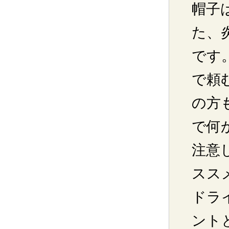
帽子
た、炎
です
で頼
の方
で何
注意
スス
ドラ
ント