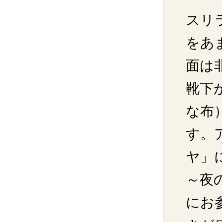
スリ
をあ
面は
靴下
な布
す。
ヤ」
～夜
にお