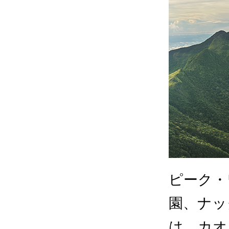
ピーク・
園、ナッ
は、カオ