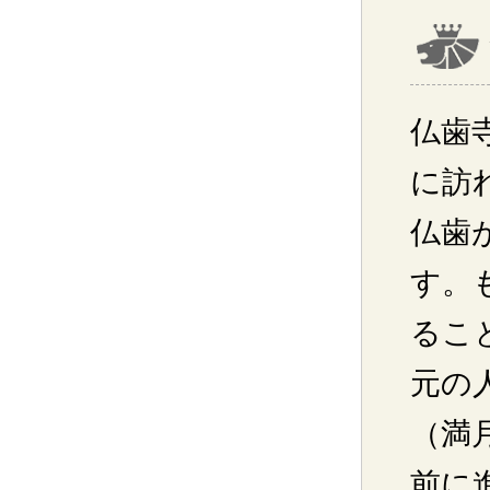
仏歯
に訪
仏歯
す。
るこ
元の
（満
前に