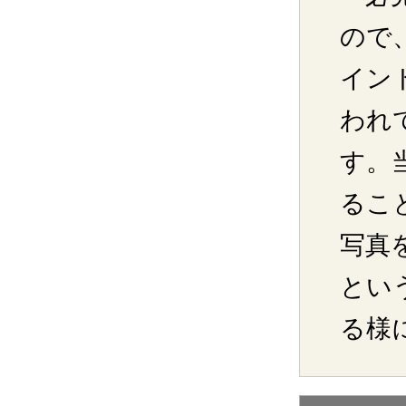
ので
イン
われ
す。
るこ
写真
とい
る様