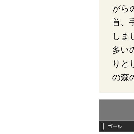
がら
首、
しま
多い
りと
の森
ゴール