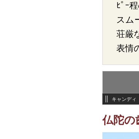
ﾋﾟ
スム
荘厳
表情
キャンディ
仏陀の