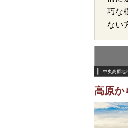
巧な
ない
中央高原地
高原か