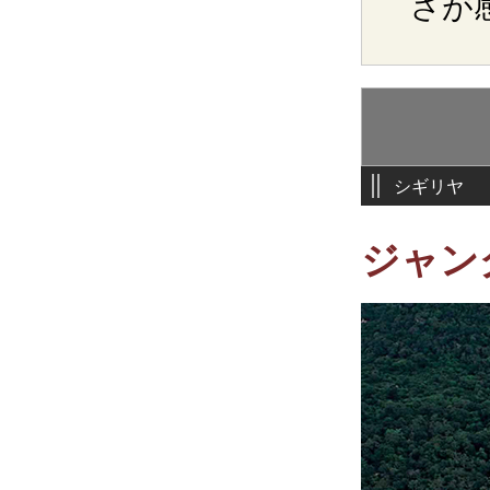
さが
シギリヤ
ジャン