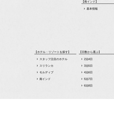
【南インド】
基本情報
【ホテル・リゾートを探す】
【日数から選ぶ】
スタッフ注目のホテル
2泊4日
スリランカ
3泊5日
モルディブ
4泊6日
南インド
5泊7日
6泊8日