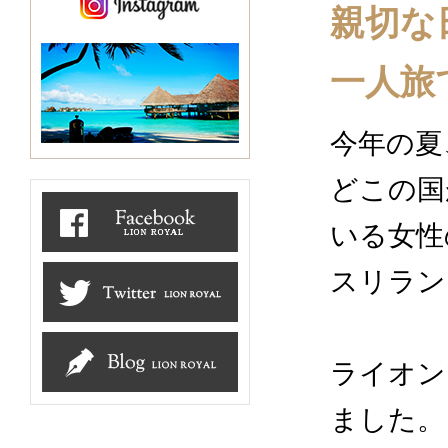
親切な
一人旅
今年の夏
どこの国
いる女性
スリラン
ライオン
ました。