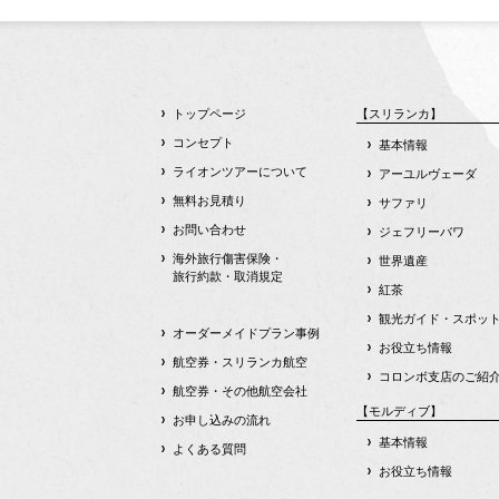
トップページ
【スリランカ】
コンセプト
基本情報
ライオンツアーについて
アーユルヴェーダ
無料お見積り
サファリ
お問い合わせ
ジェフリーバワ
海外旅行傷害保険・
世界遺産
旅行約款・取消規定
紅茶
観光ガイド・スポッ
オーダーメイドプラン事例
お役立ち情報
航空券・スリランカ航空
コロンボ支店のご紹
航空券・その他航空会社
【モルディブ】
お申し込みの流れ
基本情報
よくある質問
お役立ち情報