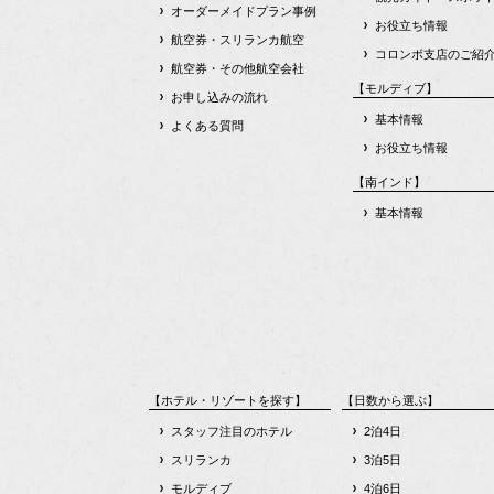
オーダーメイドプラン事例
お役立ち情報
航空券・スリランカ航空
コロンボ支店のご紹
航空券・その他航空会社
【モルディブ】
お申し込みの流れ
基本情報
よくある質問
お役立ち情報
【南インド】
基本情報
【ホテル・リゾートを探す】
【日数から選ぶ】
スタッフ注目のホテル
2泊4日
スリランカ
3泊5日
モルディブ
4泊6日