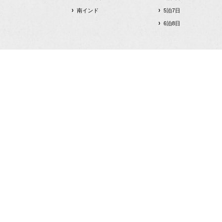
南インド
5泊7日
6泊8日