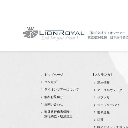
【株式会社ライオンツアー
東京都3-8126 日本旅行業
トップページ
【スリランカ】
コンセプト
基本情報
ライオンツアーについて
アーユルヴェーダ
無料お見積り
サファリ
お問い合わせ
ジェフリーバワ
海外旅行傷害保険・
世界遺産
旅行約款・取消規定
紅茶
観光ガイド・スポッ