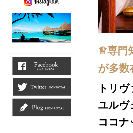
♕専門
が多数
トリヴ
ユルヴ
ココナ