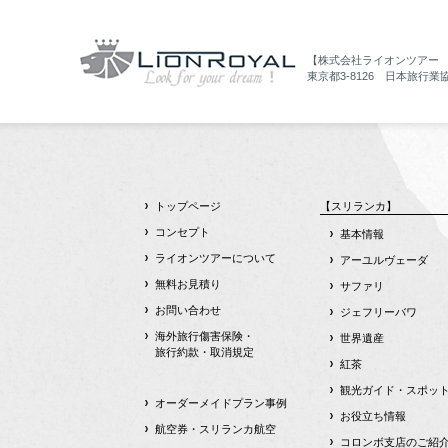
【株式会社ライオンツアー
東京都3-8126 日本旅行業
トップページ
【スリランカ】
コンセプト
基本情報
ライオンツアーについて
アーユルヴェーダ
無料お見積り
サファリ
お問い合わせ
ジェフリーバワ
海外旅行傷害保険・
世界遺産
旅行約款・取消規定
紅茶
観光ガイド・スポッ
オーダーメイドプラン事例
お役立ち情報
航空券・スリランカ航空
コロンボ支店のご紹