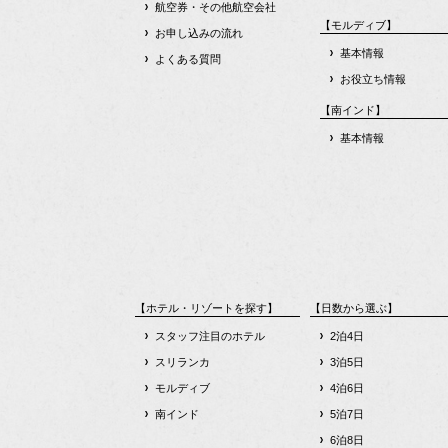
航空券・その他航空会社
【モルディブ】
お申し込みの流れ
基本情報
よくある質問
お役立ち情報
【南インド】
基本情報
【ホテル・リゾートを探す】
【日数から選ぶ】
スタッフ注目のホテル
2泊4日
スリランカ
3泊5日
モルディブ
4泊6日
南インド
5泊7日
6泊8日