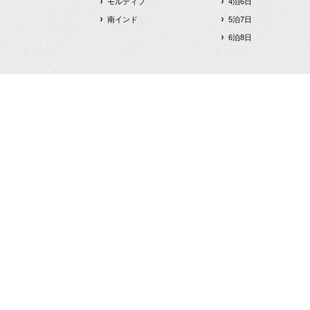
モルディブ
4泊6日
南インド
5泊7日
6泊8日