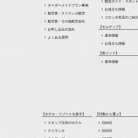
観光ガイド・スポッ
オーダーメイドプラン事例
お役立ち情報
航空券・スリランカ航空
コロンボ支店のご紹
航空券・その他航空会社
【モルディブ】
お申し込みの流れ
基本情報
よくある質問
お役立ち情報
【南インド】
基本情報
【ホテル・リゾートを探す】
【日数から選ぶ】
スタッフ注目のホテル
2泊4日
スリランカ
3泊5日