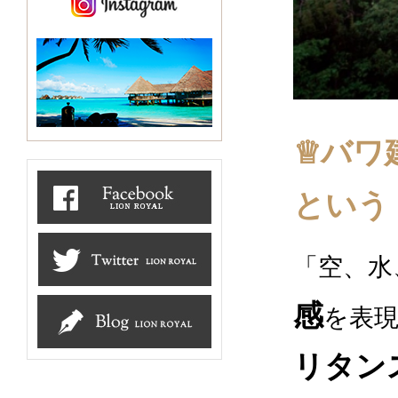
♕バワ
という
「空、水
感
を表
リタン