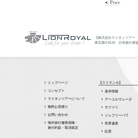
【株式会社ライオンツアー
東京都3-8126 日本旅行業
トップページ
【スリランカ】
コンセプト
基本情報
ライオンツアーについて
アーユルヴェーダ
無料お見積り
サファリ
お問い合わせ
ジェフリーバワ
海外旅行傷害保険・
世界遺産
旅行約款・取消規定
紅茶