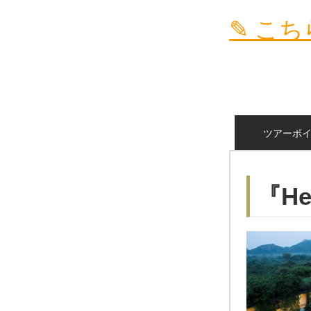
✎ こ
ツアーポ
『He